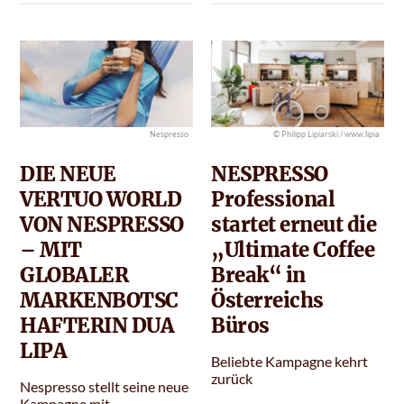
Nespresso
© Philipp Lipiarski / www.lipia
DIE NEUE
NESPRESSO
VERTUO WORLD
Professional
VON NESPRESSO
startet erneut die
– MIT
„Ultimate Coffee
GLOBALER
Break“ in
MARKENBOTSC
Österreichs
HAFTERIN DUA
Büros
LIPA
Beliebte Kampagne kehrt
zurück
Nespresso stellt seine neue
Kampagne mit