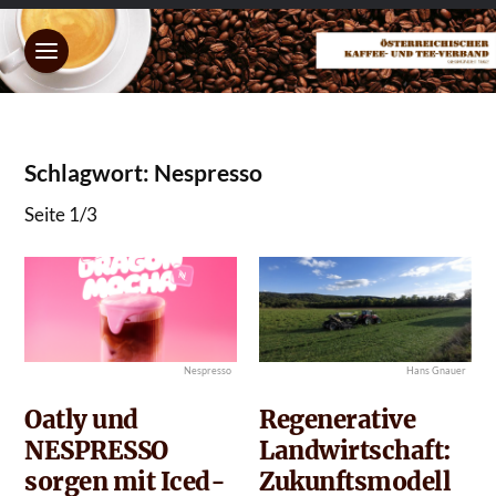
Schlagwort: Nespresso
Seite 1
/
3
Nespresso
Hans Gnauer
Oatly und
Regenerative
NESPRESSO
Landwirtschaft:
sorgen mit Iced-
Zukunftsmodell